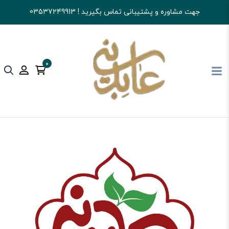
جهت مشاوره و پشتیبانی تماس بگیرید ! 03537249913
0
آجیل و خشکبار عابدینی
قهوه
سایر فرآورده های قهوه