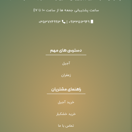
ساعت پشتیبانی جمعه ها از ساعت ۱۰ تا ۱۷)
03537249913
|
09133513949
دسترسی های مهم
آجیل
زعفران
راهنمای مشتریان
خرید آجیل
خرید خشکبار
تماس با ما