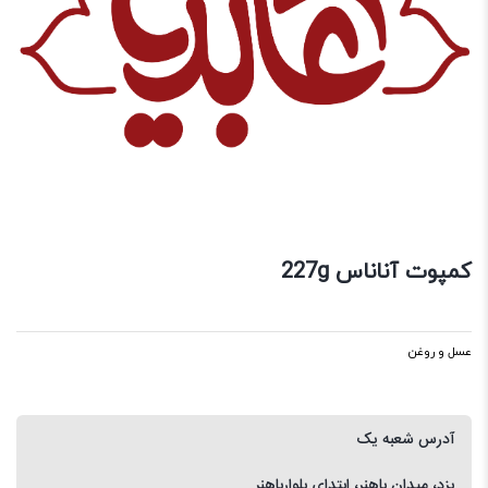
کمپوت آناناس 227g
عسل و روغن
آدرس شعبه یک
یزد، میدان باهنر، ابتدای بلوارباهنر