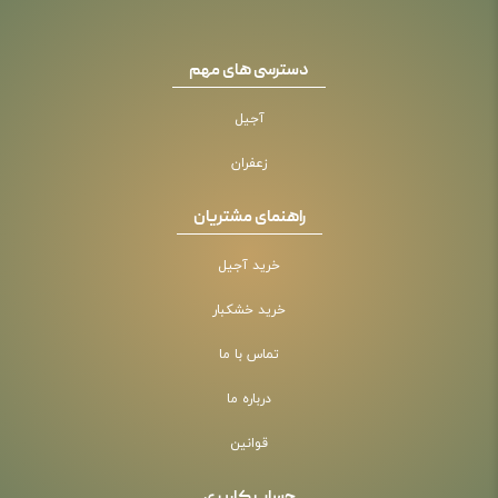
دسترسی های مهم
آجیل
زعفران
راهنمای مشتریان
خرید آجیل
خرید خشکبار
تماس با ما
درباره ما
قوانین