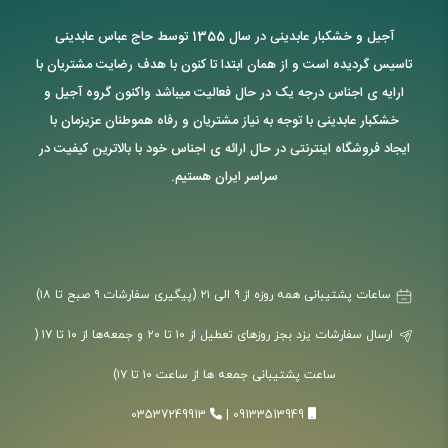
آجیل و خشکبار عابدینی در سال 1355 توسط حاج عباس عابدینی
تاسیس گردیده است و از همان ابتدا تا کنون با هدف رضایت مشتریان با
ارایه ی اجناس درجه یک در حال فعالیت میباشد واکنون گروه آجیل و
خشکبار عابدینی با توجه به نیاز مشتریان و رفاه هموطنان عزیزمان با
ایجاد فروشگاه اینترنتی در حال ارائه ی اجناس خود با بالاترین کیفیت در
سراسر ایران هستیم.
ساعات پشتیبانی همه روزه از ۹ الی ۲۱ (پیگیری سفارشات ۹ صبح تا ۱۸)
ارسال سفارشات یزد بجز روزهای تعطیل از ۱۰ تا ۲۰ و جمعه‌ها از ۱۰ تا ۱۷ (
ساعت پشتیبانی جمعه ها از ساعت ۱۰ تا ۱۷)
03537249913
|
09133513949