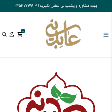
جهت مشاوره و پشتیبانی تماس بگیرید ! 03537249913
0
آجیل و خشکبار عابدینی
کالای اساسی و خواربار
عسل و روغن