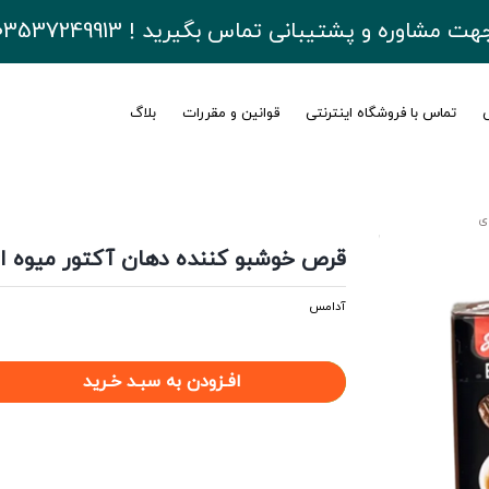
هت مشاوره و پشتیبانی تماس بگیرید ! 03537249913
ی
تماس با فروشگاه اینترنتی
قوانین و مقررات
بلاگ
ی
قرص خوشبو کننده دهان آکتور میوه ا
آدامس
افـزودن به سبـد خـرید