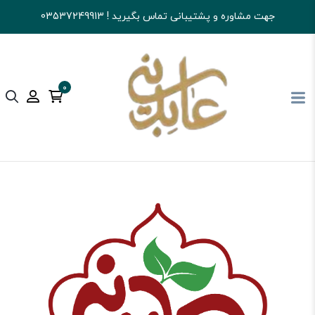
جهت مشاوره و پشتیبانی تماس بگیرید ! 03537249913
0
آجیل و خشکبار عابدینی
شکلات
آبنبات