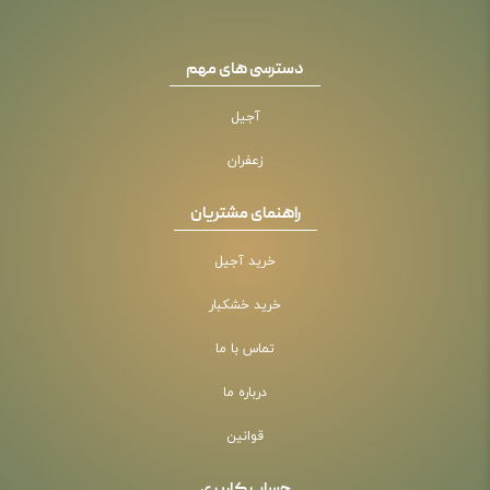
دسترسی های مهم
آجیل
زعفران
راهنمای مشتریان
خرید آجیل
خرید خشکبار
تماس با ما
درباره ما
قوانین