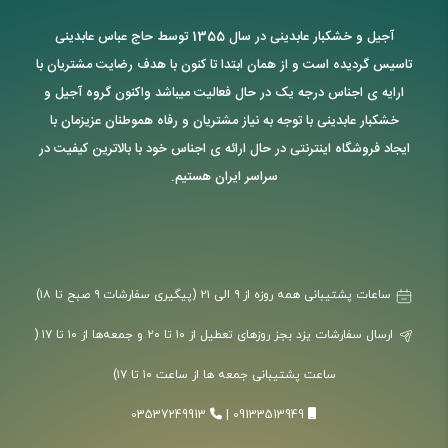
آجیل و خشکبار عابدینی در سال 1355 توسط حاج عباس عابدینی
تاسیس گردیده است و از همان ابتدا تا کنون با هدف رضایت مشتریان با
ارایه ی اجناس درجه یک در حال فعالیت میباشد واکنون گروه آجیل و
خشکبار عابدینی با توجه به نیاز مشتریان و رفاه هموطنان عزیزمان با
ایجاد فروشگاه اینترنتی در حال ارائه ی اجناس خود با بالاترین کیفیت در
سراسر ایران هستیم.
ساعات پشتیبانی همه روزه از ۹ الی ۲۱ (پیگیری سفارشات ۹ صبح تا ۱۸)
ارسال سفارشات یزد بجز روزهای تعطیل از ۱۰ تا ۲۰ و جمعه‌ها از ۱۰ تا ۱۷ (
ساعت پشتیبانی جمعه ها از ساعت ۱۰ تا ۱۷)
03537249913
|
09133513949