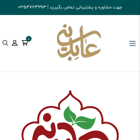
جهت مشاوره و پشتیبانی تماس بگیرید ! 03537249913
0
آجیل و خشکبار عابدینی
تنقلات
گز و سوهان و...