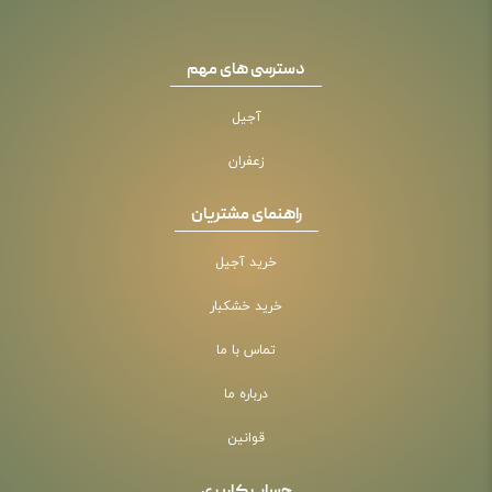
دسترسی های مهم
آجیل
زعفران
راهنمای مشتریان
خرید آجیل
خرید خشکبار
تماس با ما
درباره ما
قوانین