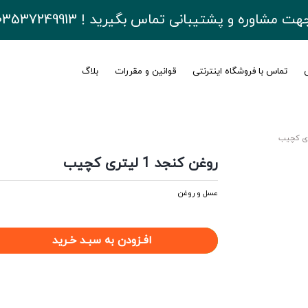
هت مشاوره و پشتیبانی تماس بگیرید ! 03537249913
ی
تماس با فروشگاه اینترنتی
قوانین و مقررات
بلاگ
روغن کنجد 1 لیتری کچیب
عسل و روغن
افـزودن به سبـد خـرید