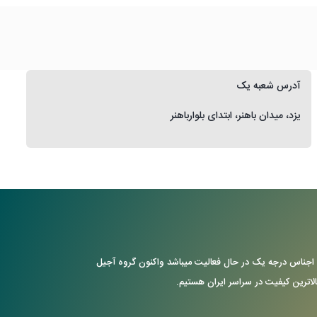
آدرس شعبه یک
یزد، میدان باهنر، ابتدای بلوارباهنر
ن با ارایه ی اجناس درجه یک در حال فعالیت میباشد واکنون گروه آجیل
بالاترین کیفیت در سراسر ایران هستیم.