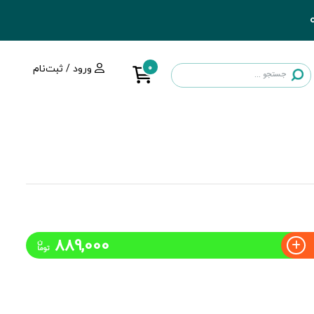
0
ورود / ثبت‌نام
889,000
ن
توما