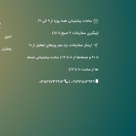
ساعات پشتیبانی همه روزه از ۹ الی ۲۱
د
(پیگیری سفارشات ۹ صبح تا ۱۸)
آجیل
ارسال سفارشات یزد بجز روزهای تعطیل از ۱۰
زعفران
تا ۲۰ و جمعه‌ها از ۱۰ تا ۱۷ ( ساعت پشتیبانی جمعه
ها از ساعت ۱۰ تا ۱۷)
03537249913
|
09133513949