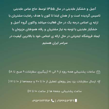
آجیل و خشکبار عابدینی در سال 1355 توسط حاج عباس عابدینی
تاسیس گردیده است و از همان ابتدا تا کنون با هدف رضایت مشتریان با
ارایه ی اجناس درجه یک در حال فعالیت میباشد واکنون گروه آجیل و
خشکبار عابدینی با توجه به نیاز مشتریان و رفاه هموطنان عزیزمان با
ایجاد فروشگاه اینترنتی در حال ارائه ی اجناس خود با بالاترین کیفیت در
سراسر ایران هستیم.
ساعات پشتیبانی همه روزه از ۹ الی ۲۱ (پیگیری سفارشات ۹ صبح تا ۱۸)
ارسال سفارشات یزد بجز روزهای تعطیل از ۱۰ تا ۲۰ و جمعه‌ها از ۱۰ تا ۱۷ (
ساعت پشتیبانی جمعه ها از ساعت ۱۰ تا ۱۷)
03537249913
|
09133513949