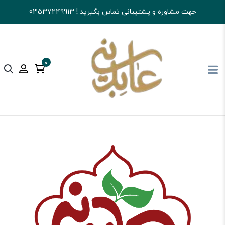
جهت مشاوره و پشتیبانی تماس بگیرید ! 03537249913
0
آجیل و خشکبار عابدینی
شکلات
آبنبات