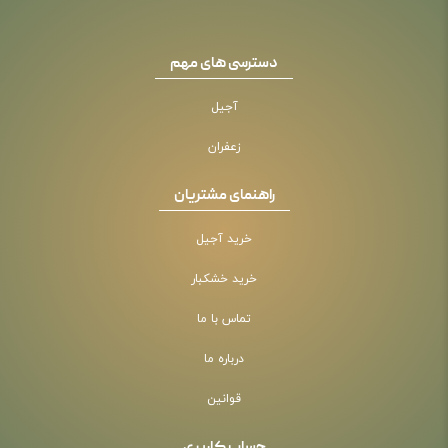
دسترسی های مهم
آجیل
زعفران
راهنمای مشتریان
خرید آجیل
خرید خشکبار
تماس با ما
درباره ما
قوانین