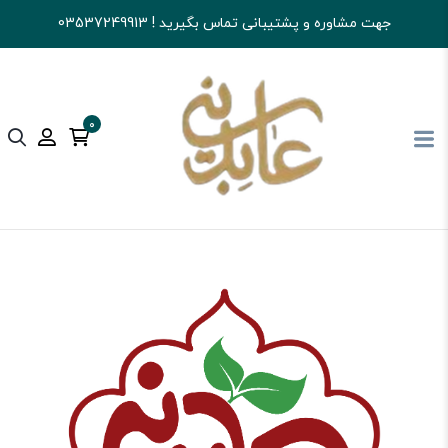
جهت مشاوره و پشتیبانی تماس بگیرید ! 03537249913
0
آجیل و خشکبار عابدینی
قهوه
سایر فرآورده های قهوه