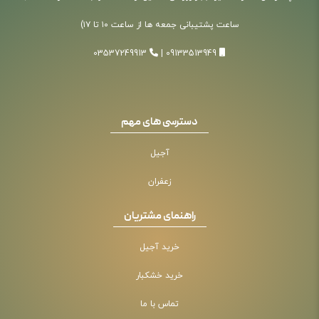
ساعت پشتیبانی جمعه ها از ساعت ۱۰ تا ۱۷)
03537249913
|
09133513949
دسترسی های مهم
آجیل
زعفران
راهنمای مشتریان
خرید آجیل
خرید خشکبار
تماس با ما