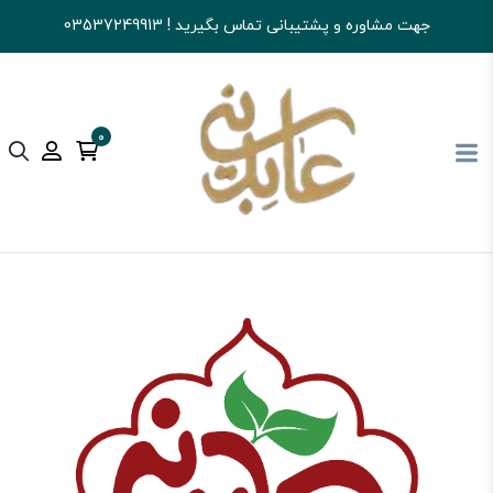
جهت مشاوره و پشتیبانی تماس بگیرید ! 03537249913
0
آجیل و خشکبار عابدینی
خرید خشکبار
آلوها