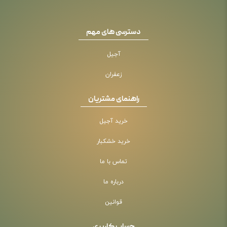
دسترسی های مهم
آجیل
زعفران
راهنمای مشتریان
خرید آجیل
خرید خشکبار
تماس با ما
درباره ما
قوانین