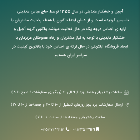
آجیل و خشکبار عابدینی در سال 1355 توسط حاج عباس عابدینی
تاسیس گردیده است و از همان ابتدا تا کنون با هدف رضایت مشتریان با
ارایه ی اجناس درجه یک در حال فعالیت میباشد واکنون گروه آجیل و
خشکبار عابدینی با توجه به نیاز مشتریان و رفاه هموطنان عزیزمان با
ایجاد فروشگاه اینترنتی در حال ارائه ی اجناس خود با بالاترین کیفیت در
سراسر ایران هستیم.
ساعات پشتیبانی همه روزه از ۹ الی ۲۱ (پیگیری سفارشات ۹ صبح تا ۱۸)
ارسال سفارشات یزد بجز روزهای تعطیل از ۱۰ تا ۲۰ و جمعه‌ها از ۱۰ تا ۱۷ (
ساعت پشتیبانی جمعه ها از ساعت ۱۰ تا ۱۷)
03537249913
|
09133513949