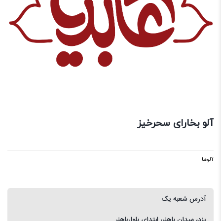
آلو بخارای سحرخیز
آلوها
آدرس شعبه یک
یزد، میدان باهنر، ابتدای بلوارباهنر