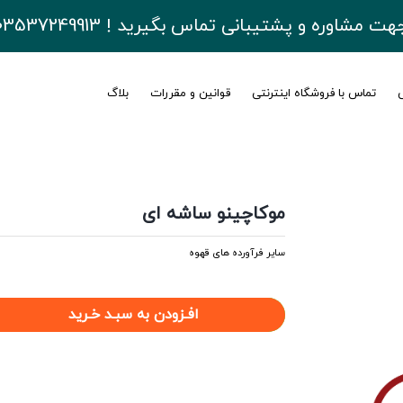
هت مشاوره و پشتیبانی تماس بگیرید ! 03537249913
ی
تماس با فروشگاه اینترنتی
قوانین و مقررات
بلاگ
موکاچینو ساشه ای
سایر فرآورده های قهوه
افـزودن به سبـد خـرید