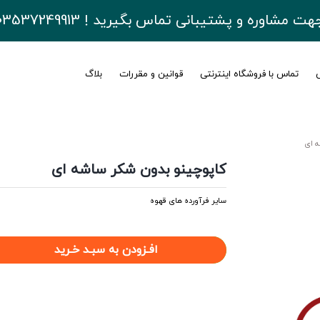
هت مشاوره و پشتیبانی تماس بگیرید ! 03537249913
ی
تماس با فروشگاه اینترنتی
قوانین و مقررات
بلاگ
ه ای
کاپوچینو بدون شکر ساشه ای
سایر فرآورده های قهوه
افـزودن به سبـد خـرید