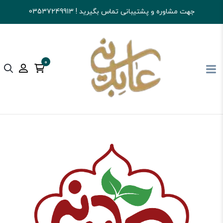
جهت مشاوره و پشتیبانی تماس بگیرید ! 03537249913
0
آجیل و خشکبار عابدینی
قهوه
سایر فرآورده های قهوه