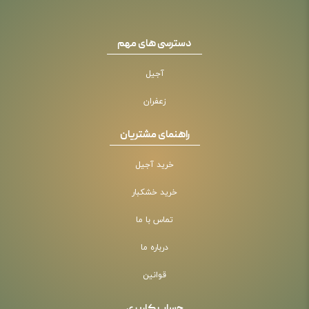
دسترسی های مهم
آجیل
زعفران
راهنمای مشتریان
خرید آجیل
خرید خشکبار
تماس با ما
درباره ما
قوانین