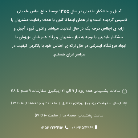
آجیل و خشکبار عابدینی در سال 1355 توسط حاج عباس عابدینی
تاسیس گردیده است و از همان ابتدا تا کنون با هدف رضایت مشتریان با
ارایه ی اجناس درجه یک در حال فعالیت میباشد واکنون گروه آجیل و
خشکبار عابدینی با توجه به نیاز مشتریان و رفاه هموطنان عزیزمان با
ایجاد فروشگاه اینترنتی در حال ارائه ی اجناس خود با بالاترین کیفیت در
سراسر ایران هستیم.
ساعات پشتیبانی همه روزه از ۹ الی ۲۱ (پیگیری سفارشات ۹ صبح تا ۱۸)
ارسال سفارشات یزد بجز روزهای تعطیل از ۱۰ تا ۲۰ و جمعه‌ها از ۱۰ تا ۱۷ (
ساعت پشتیبانی جمعه ها از ساعت ۱۰ تا ۱۷)
03537249913
|
09133513949